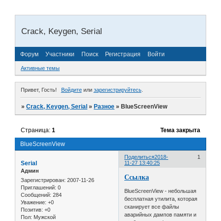
Crack, Keygen, Serial
Форум
Участники
Поиск
Регистрация
Войти
Активные темы
Привет, Гость!
Войдите
или
зарегистрируйтесь
.
»
Crack, Keygen, Serial
»
Разное
»
BlueScreenView
Страница:
1
Тема закрыта
BlueScreenView
Поделиться
2018-
1
Serial
11-27 13:40:25
Админ
Ссылка
Зарегистрирован
: 2007-11-26
Приглашений:
0
BlueScreenView - небольшая
Сообщений:
284
бесплатная утилита, которая
Уважение:
+0
сканирует все файлы
Позитив:
+0
аварийных дампов памяти и
Пол:
Мужской