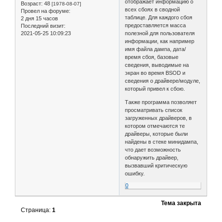
отображает информацию о
Возраст:
48
[1978-08-07]
всех сбоях в сводной
Провел на форуме:
таблице. Для каждого сбоя
2 дня 15 часов
предоставляется масса
Последний визит:
2021-05-25 10:09:23
полезной для пользователя
информации, как например
имя файла дампа, дата/
время сбоя, базовые
сведения, выводимые на
экран во время BSOD и
сведения о драйвере/модуле,
который привел к сбою.
Также программа позволяет
просматривать список
загруженных драйверов, в
котором отмечаются те
драйверы, которые были
найдены в стеке минидампа,
что дает возможность
обнаружить драйвер,
вызвавший критическую
ошибку.
0
Тема закрыта
Страница:
1