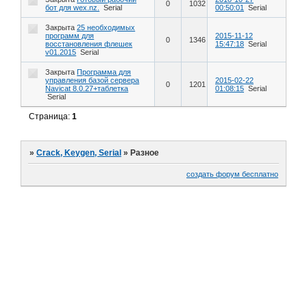
0
1032
бот для wex.nz.
Serial
00:50:01
Serial
Закрыта
25 необходимых
программ для
2015-11-12
0
1346
восстановления флешек
15:47:18
Serial
v01.2015
Serial
Закрыта
Программа для
управления базой сервера
2015-02-22
0
1201
Navicat 8.0.27+таблетка
01:08:15
Serial
Serial
Страница:
1
»
Crack, Keygen, Serial
»
Разное
создать форум бесплатно