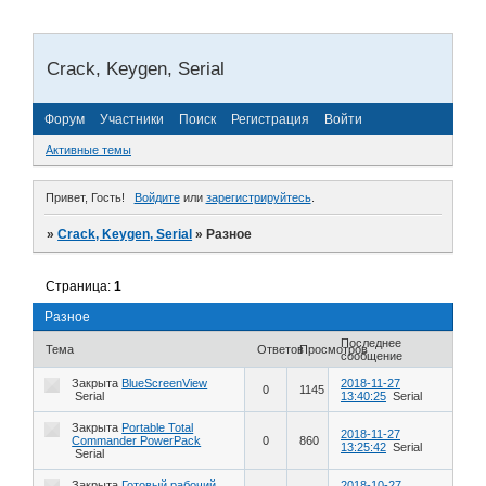
Crack, Keygen, Serial
Форум
Участники
Поиск
Регистрация
Войти
Активные темы
Привет, Гость!
Войдите
или
зарегистрируйтесь
.
»
Crack, Keygen, Serial
»
Разное
Страница:
1
Разное
Последнее
Тема
Ответов
Просмотров
сообщение
Закрыта
BlueScreenView
2018-11-27
0
1145
Serial
13:40:25
Serial
Закрыта
Portable Total
2018-11-27
Commander PowerPack
0
860
13:25:42
Serial
Serial
Закрыта
Готовый рабочий
2018-10-27