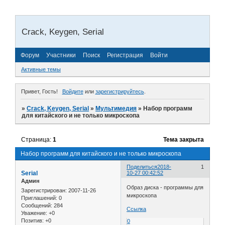
Crack, Keygen, Serial
Форум
Участники
Поиск
Регистрация
Войти
Активные темы
Привет, Гость!
Войдите
или
зарегистрируйтесь
.
»
Crack, Keygen, Serial
»
Мультимедия
»
Набор программ
для китайского и не только микроскопа
Страница:
1
Тема закрыта
Набор программ для китайского и не только микроскопа
Поделиться
2018-
1
Serial
10-27 00:42:52
Админ
Образ диска - программы для
Зарегистрирован
: 2007-11-26
микроскопа
Приглашений:
0
Сообщений:
284
Ссылка
Уважение:
+0
Позитив:
+0
0