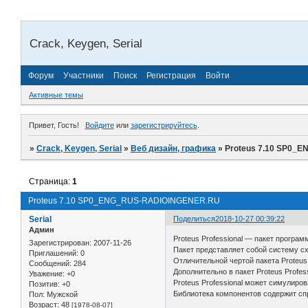
Crack, Keygen, Serial
Форум
Участники
Поиск
Регистрация
Войти
Активные темы
Привет, Гость!
Войдите
или
зарегистрируйтесь
.
»
Crack, Keygen, Serial
»
Веб дизайн, графика
»
Proteus 7.10 SP0_
Страница:
1
Proteus 7.10 SP0_ENG_RUS-RADIOINGENER.RU
Serial
Поделиться
2018-10-27 00:39:22
Админ
Proteus Professional — пакет програ
Зарегистрирован
: 2007-11-26
Пакет представляет собой систему с
Приглашений:
0
Отличительной чертой пакета Proteu
Сообщений:
284
Дополнительно в пакет Proteus Profes
Уважение:
+0
Proteus Professional может симулиров
Позитив:
+0
Библиотека компонентов содержит сп
Пол:
Мужской
Возраст:
48
[1978-08-07]