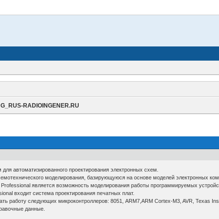
ENG_RUS-RADIOINGENER.RU
мм для автоматизированного проектирования электронных схем.
хемотехнического моделирования, базирующуюся на основе моделей электронных комп
s Professional является возможность моделирования работы программируемых устройс
sional входит система проектирования печатных плат.
ать работу следующих микроконтроллеров: 8051, ARM7,ARM Cortex-M3, AVR, Texas Instr
равочные данные.