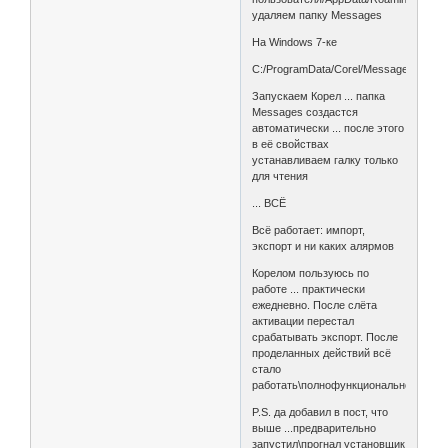
удаляем папку Messages
На Windows 7-ке
C:/ProgramData/Corel/Messages
Запускаем Корел ... папка
Messages создастся
автоматически ... после этого
в её свойствах
устанавливаем галку только
для чтения
... ВСЁ
Всё работает: импорт,
экспорт и ни каких алярмов
Корелом пользуюсь по
работе ... практически
ежедневно. После слёта
активации перестал
срабатывать экспорт. После
проделанных действий всё
стало
работать\полнофункционально
P.S. да добавил в пост, что
выше ...предварительно
запустил\прогнал установщик