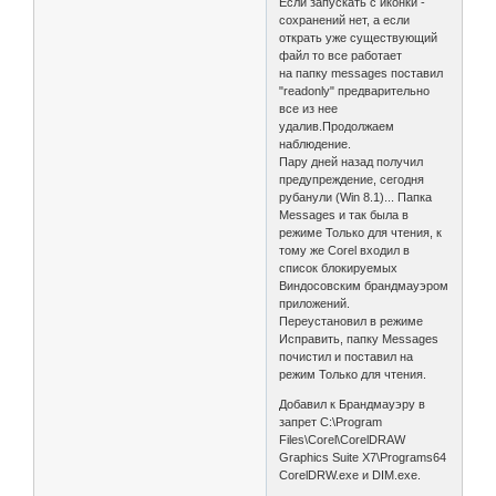
Если запускать с иконки -
сохранений нет, а если
открать уже существующий
файл то все работает
на папку messages поставил
"readonly" предварительно
все из нее
удалив.Продолжаем
наблюдение.
Пару дней назад получил
предупреждение, сегодня
рубанули (Win 8.1)... Папка
Messages и так была в
режиме Только для чтения, к
тому же Corel входил в
список блокируемых
Виндосовским брандмауэром
приложений.
Переустановил в режиме
Исправить, папку Messages
почистил и поставил на
режим Только для чтения.
Добавил к Брандмауэру в
запрет C:\Program
Files\Corel\CorelDRAW
Graphics Suite X7\Programs64
CorelDRW.exe и DIM.exe.