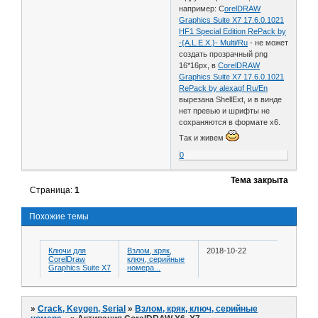
например: C
orelDRAW
Graphics Suite X7 17.6.0.1021
HF1 Special Edition RePack by
-{A.L.E.X.}- Multi/Ru
- не может
создать прозрачный png
16*16px, в
CorelDRAW
Graphics Suite X7 17.6.0.1021
RePack by alexagf Ru/En
вырезана ShellExt, и в винде
нет превью и шрифты не
сохраняются в формате x6.
Так и живем
0
Тема закрыта
Страница:
1
Похожие темы
Ключи для
Взлом, кряк,
2018-10-22
CorelDraw
ключ, серийные
Graphics Suite X7
номера...
»
Crack, Keygen, Serial
»
Взлом, кряк, ключ, серийные