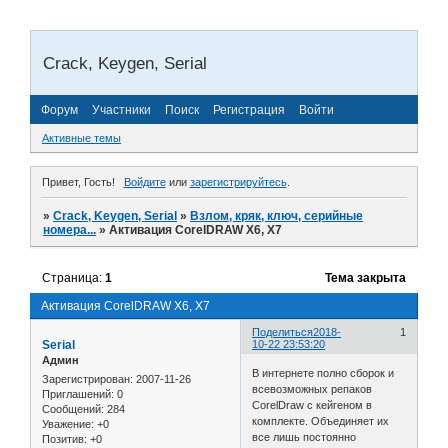
Crack, Keygen, Serial
Форум
Участники
Поиск
Регистрация
Войти
Активные темы
Привет, Гость!
Войдите
или
зарегистрируйтесь
.
»
Crack, Keygen, Serial
»
Взлом, кряк, ключ, серийные
номера...
»
Активация CorelDRAW X6, X7
Страница:
1
Тема закрыта
Активация CorelDRAW X6, X7
Поделиться
2018-
1
Serial
10-22 23:53:20
Админ
В интернете полно сборок и
Зарегистрирован
: 2007-11-26
всевозможных репаков
Приглашений:
0
CorelDraw с кейгеном в
Сообщений:
284
комплекте. Объединяет их
Уважение:
+0
все лишь постоянно
Позитив:
+0