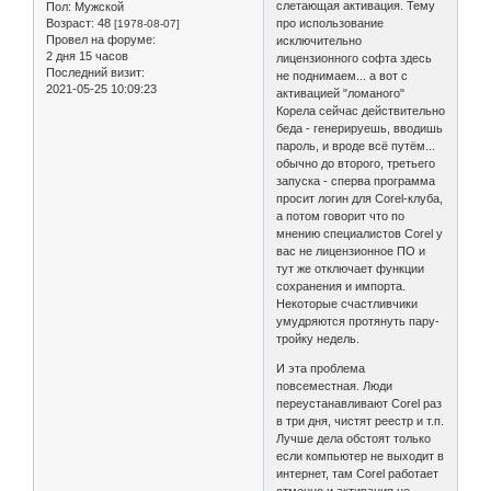
слетающая активация. Тему
Пол:
Мужской
Возраст:
48
про использование
[1978-08-07]
Провел на форуме:
исключительно
2 дня 15 часов
лицензионного софта здесь
Последний визит:
не поднимаем... а вот с
2021-05-25 10:09:23
активацией "ломаного"
Корела сейчас действительно
беда - генерируешь, вводишь
пароль, и вроде всё путём...
обычно до второго, третьего
запуска - сперва программа
просит логин для Corel-клуба,
а потом говорит что по
мнению специалистов Corel у
вас не лицензионное ПО и
тут же отключает функции
сохранения и импорта.
Некоторые счастливчики
умудряются протянуть пару-
тройку недель.
И эта проблема
повсеместная. Люди
переустанавливают Corel раз
в три дня, чистят реестр и т.п.
Лучше дела обстоят только
если компьютер не выходит в
интернет, там Corel работает