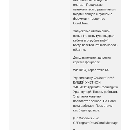
отменно и активация не
слетает. Предлагаю
ознакомиться с различными
видами танцев с бубном с
форумов и торрентов
CorelDraw.
Запускаю с отключенной
сетью (то есть тупо выдрал
кабель и отрубил вифи)
Когда взлетел, втыкаю кабель
обратно.
Дополнительно, запретил
корел в файрволе.
Win10/64, корел тоже 64
Удалил папку C:\Users\ИМЯ
ВАШЕЙ УЧЁТНОЙ
ЗАПИСИ\AppData\Roaming\Corel\Mes
Ура! :супер!: Теперь работает.
Эта папка конечно
появляется заново. Но Corel
пока работает. Посмотрим
как будет дальше.
(На Windows 7-ке
C:\ProgramData\Corel\Messages)