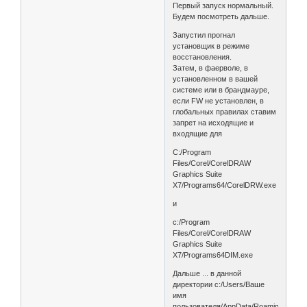
Первый запуск нормальный.
Будем посмотреть дальше.
Запустил прогнал
установщик в режиме
восстановления.
Затем, в фаерволе, в
установленном в вашей
системе или в брандмауре,
если FW не установлен, в
глобальных правилах ставим
запрет на исходящие и
входящие для
C:/Program
Files/Corel/CorelDRAW
Graphics Suite
X7/Programs64/CorelDRW.exe
и
c:/Program
Files/Corel/CorelDRAW
Graphics Suite
X7/Programs64DIM.exe
Дальше ... в данной
директории c:/Users/Ваше
имя
пользователя/AppData/Roaming/