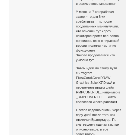
в режиме восстановления
У меня на 7-ке сработал
зэхер, что для 8-ки
срабатывает, т.к. после
проделанных манипуляций,
что описаны тут через
некоторое время всё-равно
появилось окно о пиратской
версии и слетел частично
функционал.
Заново проделал всё что
указано тут
Затем идём по этому пути
c:\Program
Files\Corel\CorelDRAW
Graphics Suite X7\Draw\ и
переименовываем файл
RMPCUNLR.DLL например в
_RMPCUNLR.DLL ... имхо
сработало и пока работает.
Слетел недавно вновь, через
пару дней после того, как
отключил Брандмауэр. По
слетевшему сделал так, как
описано выше, и всё
запустилось.