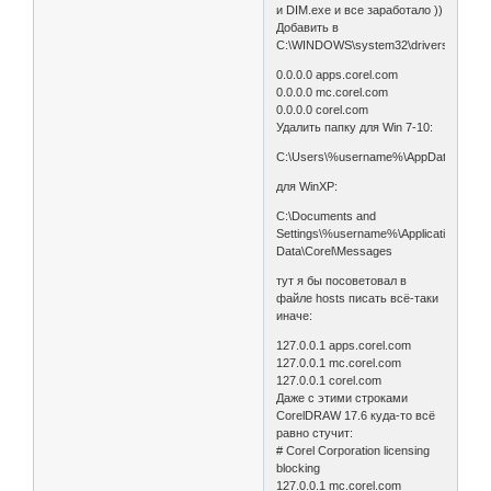
и DIM.exe и все заработало ))
Добавить в
C:\WINDOWS\system32\drivers\etc\hos
0.0.0.0 apps.corel.com
0.0.0.0 mc.corel.com
0.0.0.0 corel.com
Удалить папку для Win 7-10:
C:\Users\%username%\AppData\Roami
для WinXP:
C:\Documents and
Settings\%username%\Application
Data\Corel\Messages
тут я бы посоветовал в
файле hosts писать всё-таки
иначе:
127.0.0.1 apps.corel.com
127.0.0.1 mc.corel.com
127.0.0.1 corel.com
Даже с этими строками
CorelDRAW 17.6 куда-то всё
равно стучит:
# Corel Corporation licensing
blocking
127.0.0.1 mc.corel.com