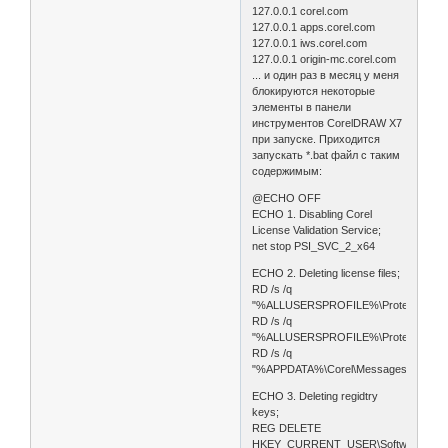
127.0.0.1 corel.com
127.0.0.1 apps.corel.com
127.0.0.1 iws.corel.com
127.0.0.1 origin-mc.corel.com
... и один раз в месяц у меня
блокируются некоторые
элементы в панели
инструментов CorelDRAW X7
при запуске. Приходится
запускать *.bat файл с таким
содержимым:
@ECHO OFF
ECHO 1. Disabling Corel
License Validation Service;
net stop PSI_SVC_2_x64
ECHO 2. Deleting license files;
RD /s /q
"%ALLUSERSPROFILE%\Protexis"
RD /s /q
"%ALLUSERSPROFILE%\Protexis64"
RD /s /q
"%APPDATA%\Corel\Messages"
ECHO 3. Deleting regidtry
keys;
REG DELETE
HKEY_CURRENT_USER\Software\Prote