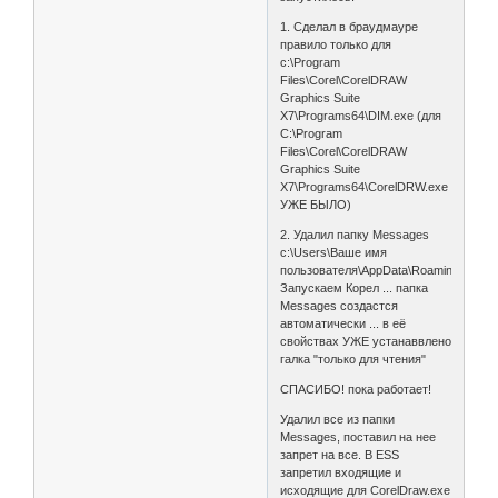
1. Сделал в браудмауре
правило только для
c:\Program
Files\Corel\CorelDRAW
Graphics Suite
X7\Programs64\DIM.exe (для
C:\Program
Files\Corel\CorelDRAW
Graphics Suite
X7\Programs64\CorelDRW.exe
УЖЕ БЫЛО)
2. Удалил папку Messages
c:\Users\Ваше имя
пользователя\AppData\Roaming\.
Запускаем Корел ... папка
Messages создастся
автоматически ... в её
свойствах УЖЕ устанаввлено
галка "только для чтения"
СПАСИБО! пока работает!
Удалил все из папки
Messages, поставил на нее
запрет на все. В ESS
запретил входящие и
исходящие для CorelDraw.exe