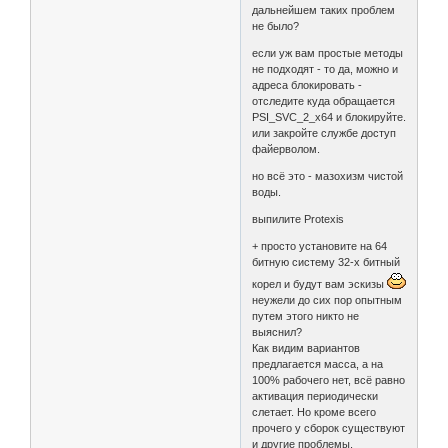
дальнейшем таких проблем
не было?
если уж вам простые методы
не подходят - то да, можно и
адреса блокировать -
отследите куда обращается
PSI_SVC_2_x64 и блокируйте.
или закройте службе доступ
файерволом.
но всё это - мазохизм чистой
воды.
выпилите Protexis
+ просто установите на 64
битную систему 32-х битный
корел и будут вам эскизы
неужели до сих пор опытным
путем этого никто не
выяснил?
Как видим вариантов
предлагается масса, а на
100% рабочего нет, всё равно
активация периодически
слетает. Но кроме всего
прочего у сборок существуют
и другие проблемы,