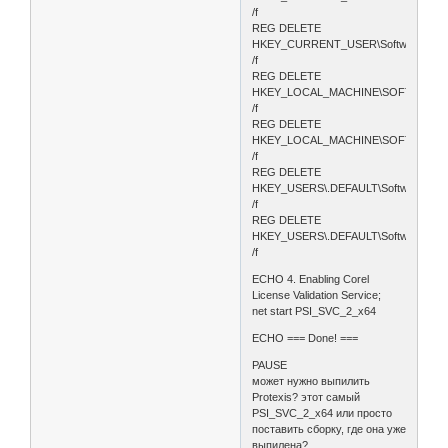
/f
REG DELETE
HKEY_CURRENT_USER\Software\Prote
/f
REG DELETE
HKEY_LOCAL_MACHINE\SOFTWARE\Pr
/f
REG DELETE
HKEY_LOCAL_MACHINE\SOFTWARE\Pr
/f
REG DELETE
HKEY_USERS\.DEFAULT\Software\Prot
/f
REG DELETE
HKEY_USERS\.DEFAULT\Software\Prot
/f
ECHO 4. Enabling Corel
License Validation Service;
net start PSI_SVC_2_x64
ECHO === Done! ===
PAUSE
может нужно выпилить
Protexis? этот самый
PSI_SVC_2_x64 или просто
поставить сборку, где она уже
выпилена?