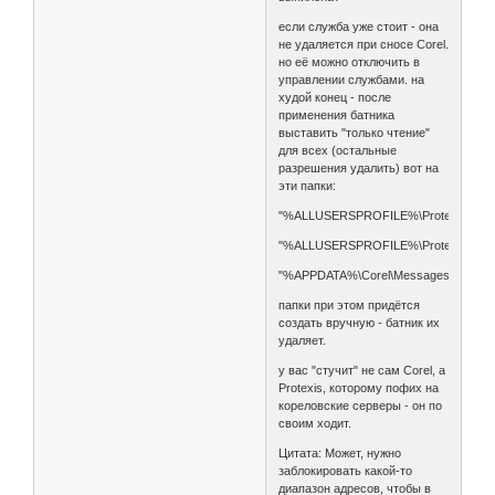
если служба уже стоит - она
не удаляется при сносе Corel.
но её можно отключить в
управлении службами. на
худой конец - после
применения батника
выставить "только чтение"
для всех (остальные
разрешения удалить) вот на
эти папки:
"%ALLUSERSPROFILE%\Protexis"
"%ALLUSERSPROFILE%\Protexis64"
"%APPDATA%\Corel\Messages"
папки при этом придётся
создать вручную - батник их
удаляет.
у вас "стучит" не сам Corel, a
Protexis, которому пофих на
кореловские серверы - он по
своим ходит.
Цитата: Может, нужно
заблокировать какой-то
диапазон адресов, чтобы в