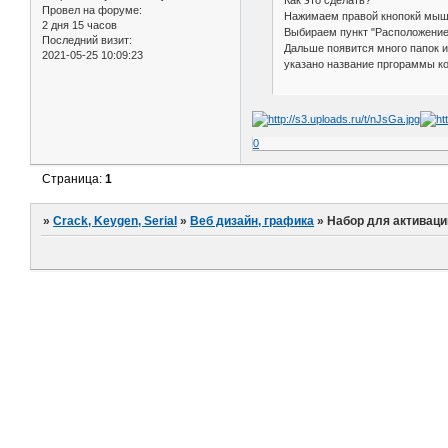
Провел на форуме:
Нажимаем правой кнопокй мыш
2 дня 15 часов
Выбираем пункт "Расположение
Последний визит:
Дальше появится много папок и
2021-05-25 10:09:23
указано название пргораммы ко
0
Страница:
1
»
Crack, Keygen, Serial
»
Веб дизайн, графика
»
Набор для активаци