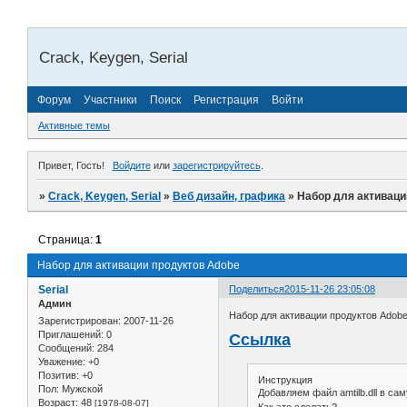
Crack, Keygen, Serial
Форум
Участники
Поиск
Регистрация
Войти
Активные темы
Привет, Гость!
Войдите
или
зарегистрируйтесь
.
»
Crack, Keygen, Serial
»
Веб дизайн, графика
»
Набор для активаци
Страница:
1
Набор для активации продуктов Adobe
Serial
Поделиться
2015-11-26 23:05:08
Админ
Набор для активации продуктов Adob
Зарегистрирован
: 2007-11-26
Приглашений:
0
Ссылка
Сообщений:
284
Уважение:
+0
Позитив:
+0
Инструкция
Пол:
Мужской
Добавляем файл amtilb.dll в са
Возраст:
48
[1978-08-07]
Как это сделать?