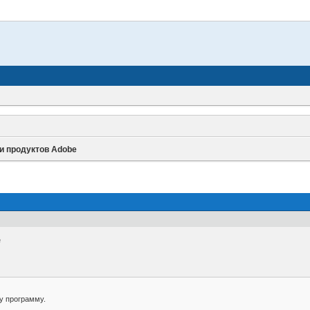
и продуктов Adobe
e
му программу.