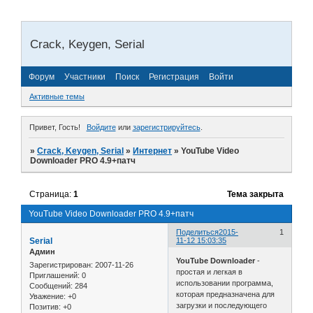
Crack, Keygen, Serial
Форум
Участники
Поиск
Регистрация
Войти
Активные темы
Привет, Гость!
Войдите
или
зарегистрируйтесь
.
»
Crack, Keygen, Serial
»
Интернет
»
YouTube Video
Downloader PRO 4.9+патч
Страница:
1
Тема закрыта
YouTube Video Downloader PRO 4.9+патч
Поделиться
2015-
1
Serial
11-12 15:03:35
Админ
YouTube Downloader
-
Зарегистрирован
: 2007-11-26
простая и легкая в
Приглашений:
0
использовании программа,
Сообщений:
284
которая предназначена для
Уважение:
+0
загрузки и последующего
Позитив:
+0