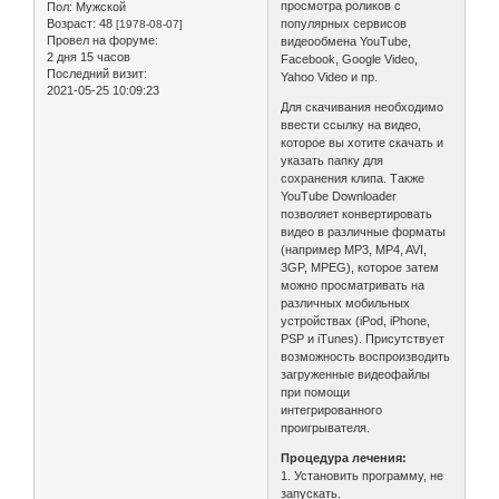
просмотра роликов с
Пол:
Мужской
Возраст:
48
популярных сервисов
[1978-08-07]
Провел на форуме:
видеообмена YouTube,
2 дня 15 часов
Facebook, Google Video,
Последний визит:
Yahoo Video и пр.
2021-05-25 10:09:23
Для скачивания необходимо
ввести ссылку на видео,
которое вы хотите скачать и
указать папку для
сохранения клипа. Также
YouTube Downloader
позволяет конвертировать
видео в различные форматы
(например MP3, MP4, AVI,
3GP, MPEG), которое затем
можно просматривать на
различных мобильных
устройствах (iPod, iPhone,
PSP и iTunes). Присутствует
возможность воспроизводить
загруженные видеофайлы
при помощи
интегрированного
проигрывателя.
Процедура лечения:
1. Установить программу, не
запускать.