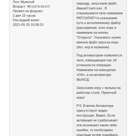
Пол:
Мужской
периода, запускаем файл
Возраст:
48
[1978-08-07]
AlawarCrack.exe . В
Провел на форуме:
открывшемся окне нажимаем
2 дня 15 часов
PATCH/ПАТЧ и указываем
Последний визит:
путь к исполняемому файлу
2021-05-25 10:09:23
(расширение .exe) игры и
нажимаем на кнопку
"Открыть". Указывать нужно
именно файл запуска игры
(без .wrp в названии)
Под активатором появляется
окно, извещающее нас об
успешности операции.
Нажимаем на извещении
«ОК», а на активаторе
ВЫХОД.
Запускаем игру с ярлыка на
рабочем столе. Приятной
игры!
P.S. В меню Активатора
присутствует видео
инструкция. Важно: Если
активация не срабатывает
или возникают какие-либо
ошибки, то необходимо
опытным путём подобрать