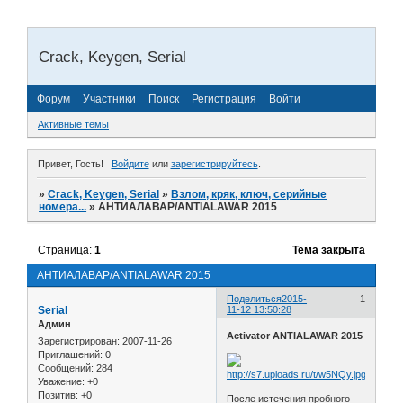
Crack, Keygen, Serial
Форум
Участники
Поиск
Регистрация
Войти
Активные темы
Привет, Гость!
Войдите
или
зарегистрируйтесь
.
»
Crack, Keygen, Serial
»
Взлом, кряк, ключ, серийные
номера...
»
АНТИАЛАВАР/ANTIALAWAR 2015
Страница:
1
Тема закрыта
АНТИАЛАВАР/ANTIALAWAR 2015
Поделиться
2015-
1
Serial
11-12 13:50:28
Админ
Activator ANTIALAWAR 2015
Зарегистрирован
: 2007-11-26
Приглашений:
0
Сообщений:
284
Уважение:
+0
Позитив:
+0
После истечения пробного