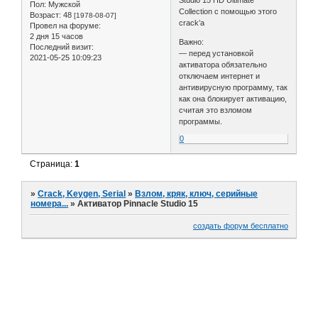
Studio 15 HD Ultimate
Пол:
Мужской
Collection с помощью этого
Возраст:
48
[1978-08-07]
crack’а
Провел на форуме:
2 дня 15 часов
Важно:
Последний визит:
— перед установкой
2021-05-25 10:09:23
активатора обязательно
отключаем интернет и
антивирусную программу, так
как она блокирует активацию,
считая это взломом
программы.
0
Страница:
1
»
Crack, Keygen, Serial
»
Взлом, кряк, ключ, серийные
номера...
»
Активатор Pinnacle Studio 15
создать форум бесплатно