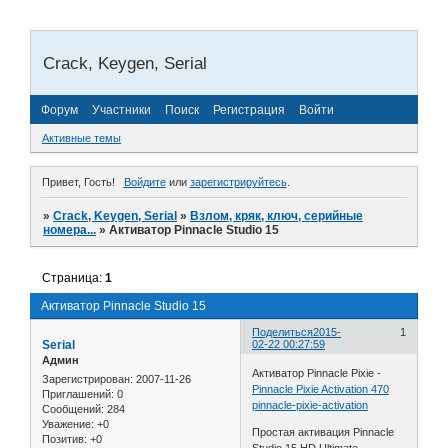
Crack, Keygen, Serial
Форум
Участники
Поиск
Регистрация
Войти
Активные темы
Привет, Гость!
Войдите
или
зарегистрируйтесь
.
»
Crack, Keygen, Serial
»
Взлом, кряк, ключ, серийные
номера...
»
Активатор Pinnacle Studio 15
Страница:
1
Активатор Pinnacle Studio 15
Поделиться
2015-
1
Serial
02-22 00:27:59
Админ
Активатор Pinnacle Pixie -
Зарегистрирован
: 2007-11-26
Pinnacle Pixie Activation 470
Приглашений:
0
pinnacle-pixie-activation
Сообщений:
284
Уважение:
+0
Простая активация Pinnacle
Позитив:
+0