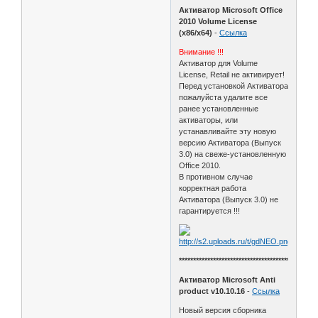
Активатор Microsoft Office
2010 Volume License
(x86/x64)
-
Ссылка
Внимание !!!
Aктиватор для Volume
License, Retail не активирует!
Перед установкой Активатора
пожалуйста удалите все
ранее установленные
активаторы, или
устанавливайте эту новую
версию Активатора (Выпуск
3.0) на свеже-установленную
Office 2010.
В противном случае
корректная работа
Активатора (Выпуск 3.0) не
гарантируется !!!
************************************************
Активатор Microsoft Anti
product v10.10.16
-
Ссылка
Новый версия сборника