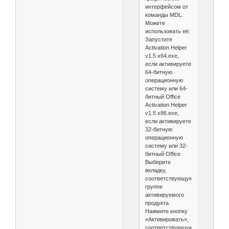
интерфейсом от
команды MDL.
Можете
использовать её:
Запустите
Activation Helper
v1.5 x64.exe,
если активируете
64-битную
операционную
систему или 64-
битный Office
Activation Helper
v1.5 x86.exe,
если активируете
32-битную
операционную
систему или 32-
битный Office
Выберите
вкладку,
соответствующую
группе
активируемого
продукта.
Нажмите кнопку
«Активировать»,
соответствующую