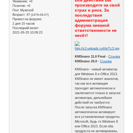
Все действия Вы
Уважение:
+0
производите на свой
Позитив:
+0
страх и риск. За
Пол:
Мужской
Возраст:
47
последствия
[1978-08-07]
Провел на форуме:
администрация
2 дня 15 часов
форума никакой
Последний визит:
ответственности не
2021-05-25 10:09:23
несёт!
KMSnano 11.0 Final
-
Ссылка
KMSnano 25.0
-
Ссылка
KMSnano - новый активатор
для Windows 8 и Office 2013.
KMSnano не имеет аналогов,
так как вся активация
проходит автоматически и
заключается только в запуске
активатора, дальнейших
действий не требуется.
После запуска KMSnano
автоматически активирует
все установленные продукты
Microsoft, будь то Windows 8
или Office 2013. Если оба
продукста не активированы,