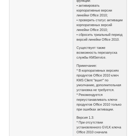
функции:
• активировать
корпоративные версии
линейки Office 2010;
• проверить статус активации
корпоративных версий
линейки Office 2010;
• сбросить триальный период
версий линейки Office 2010.
Существует также
возможность перезапуска
службы KMService.
Примечание:
* В корпоративных версиях
продуктов Office 2010 ключ
KMS Client "вшит" по
умолчанию, дополнительная
установка не требуется.
* Рекомендуется
переустанавливать ключи
продуктов Office 2010 только
при ошибках активации.
Версия 1.3:
* При отсутствии
установленного GVLK ключа
Office 2010 сначала