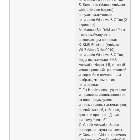
S. Semi-auto (Manual Activator
with activation helpers) -
полуавтоматическая
активация Windows & Office (2
скриншот).
M. Manual (Set RAM and Port)
- справка/мануал по
возникающим вопросам.
K. KMS-Emulator (Activate
Win7+Vista,Office2010) -
активация Windows & Office,
когда выскакивает KMS
Activation Helper 1.5, который
имеет приятный графический
интерфейс и поможет вам
выбрать, что вы хотите
активировать.
F. Fix Hactivations - удаление/
исправление/восстановление
от всех предыдущих
использованных активаторов,
патчей, ключей, кейгенов,
кряков и прочего... Делает
систему "чистой"!
C. Check Activation Status -
проверка статуса системы.
V. Convert to Volume (converts
windows or office if needed[will