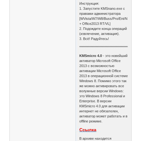
Инструкция:
1. Запустите KMSnano.exe с
правами администратора
[WVista/W7/W8/Buss/Pro/Ent/N
+ Office2013 RT/VL]
2. Подождите конца операций
(извлечение, активация).
3. Всё! Радуйтесь!
************************************************
KMSmicro 4.0
- это новейший
активатор Microsoft Office
2013 с возможностью
активации Microsoft Office
2013 в операционной системе
Windows 8. Помимо этого так
же можно активировать все
волумные версии Windows:
это Windows 8 Professional и
Enterprise. В версии
KMSmicro 4.0 для активации
интернет не обязателен,
активатор может работать и в
offline режиме.
Ссылка
В архиве находится