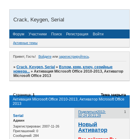
Crack, Keygen, Serial
Форум
Участники
Поиск
Регистрация
Войти
Активные темы
Привет, Гость!
Войдите
или
зарегистрируйтесь
.
»
Crack, Keygen, Serial
»
Взлом, кряк, ключ, серийные
номера...
»
Активация Microsoft Office 2010-2013, Активатор
Microsoft Office 2013
Страница:
1
Тема закрыта
Активация Microsoft Office 2010-2013, Активатор Microsoft Office
2013
Поделиться
2013-
1
Serial
02-24 20:21:29
Админ
Новый
Зарегистрирован
: 2007-11-26
Активатор
Приглашений:
0
Сообщений:
284