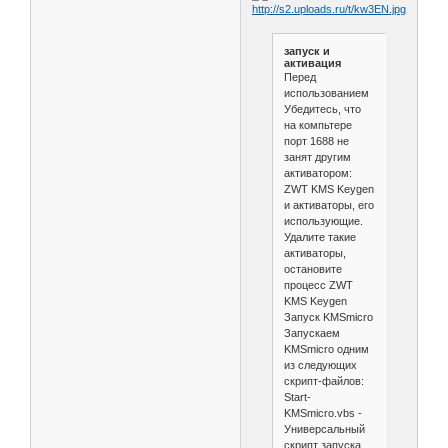
запуск и
активация
Перед
использованием
Убедитесь, что
на компьтере
порт 1688 не
занят другим
активатором:
ZWT KMS Keygen
и активаторы, его
использующие.
Удалите такие
активаторы,
остановите
процесс ZWT
KMS Keygen
Запуск KMSmicro
Запускаем
KMSmicro одним
из следующих
скрипт-файлов:
Start-
KMSmicro.vbs -
Универсальный
скрипт запуска.