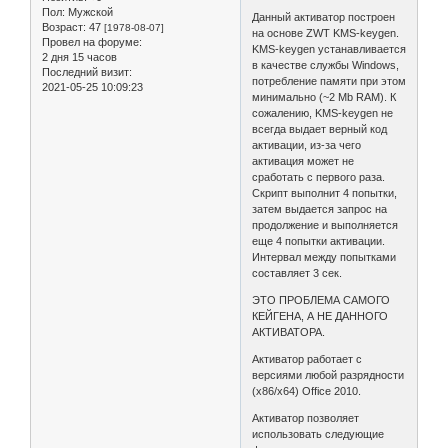
Пол:
Мужской
Данный активатор построен
Возраст:
47
[1978-08-07]
на основе ZWT KMS-keygen.
Провел на форуме:
KMS-keygen устанавливается
2 дня 15 часов
в качестве службы Windows,
Последний визит:
потребление памяти при этом
2021-05-25 10:09:23
минимально (~2 Mb RAM). К
сожалению, KMS-keygen не
всегда выдает верный код
активации, из-за чего
активация может не
сработать с первого раза.
Скрипт выполнит 4 попытки,
затем выдается запрос на
продолжение и выполняется
еще 4 попытки активации.
Интервал между попытками
составляет 3 сек.
ЭТО ПРОБЛЕМА САМОГО
КЕЙГЕНА, А НЕ ДАННОГО
АКТИВАТОРА.
Активатор работает с
версиями любой разрядности
(x86/x64) Office 2010.
Активатор позволяет
использовать следующие