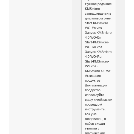
Нужная редакция
KMSmicro
запрашивается в
диалоговом окне.
Start-KMSmicro-
WO-En.vbs -
Запуск KMSmicro
4.0.WO-En
Start-KMSmicro-
WO-Ru.vbs -
Запуск KMSmicro
4.0.WO-Ru
Start-KMSmicro-
WS.vbs -
KMSmicro 4.0.WS
Активация
продуктов
Для активации
продуктов
используйте
вашу «любимые»
процедуру/
инструменты.
Как уже
говорилось, в
набор входит
утилита с
графическим