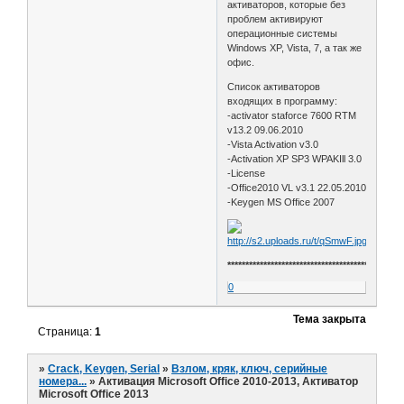
активаторов, которые без
проблем активируют
операционные системы
Windows XP, Vista, 7, а так же
офис.
Список активаторов
входящих в программу:
-activator staforce 7600 RTM
v13.2 09.06.2010
-Vista Activation v3.0
-Activation XP SP3 WPAKIll 3.0
-License
-Office2010 VL v3.1 22.05.2010
-Keygen MS Office 2007
************************************************
0
Тема закрыта
Страница:
1
»
Crack, Keygen, Serial
»
Взлом, кряк, ключ, серийные
номера...
»
Активация Microsoft Office 2010-2013, Активатор
Microsoft Office 2013