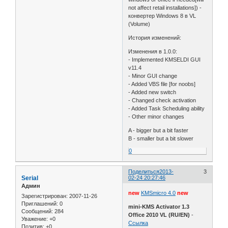
not affect retail installations]) -
конвертер Windows 8 в VL
(Volume)
История изменений:
Изменения в 1.0.0:
- Implemented KMSELDI GUI
v11.4
- Minor GUI change
- Added VBS file [for noobs]
- Added new switch
- Changed check activation
- Added Task Scheduling ability
- Other minor changes
A - bigger but a bit faster
B - smaller but a bit slower
0
Поделиться
2013-
3
Serial
02-24 20:27:46
Админ
new
KMSmicro 4.0
new
Зарегистрирован
: 2007-11-26
Приглашений:
0
mini-KMS Activator 1.3
Сообщений:
284
Office 2010 VL (RU/EN)
-
Уважение:
+0
Ссылка
Позитив:
+0