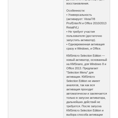
восстановления.
Особенности:
• Универсальность
(активирует: Vista/7/8
Pro/Enter/N и Office 2010/2013
Retail/VL)
• Не требует участия
пользователя (достаточно
запустить активатор).
• Одновременная активация
сразу и Windows, и Office.
KMSmicro Selection Edition —
новый активатор, основанный
на KMSnano, для Windows 8 и
Office 2013. Предлагает
"Selection Menu" для
активации. KMSmicro
Selection Edition не имеет
аналогов, так как вся
активация проходит
автоматически и заключается
только в запуске активатора,
дальнейших действий не
требуется. После запуска
KMSmicro Selection Edition и
выбора способа активации