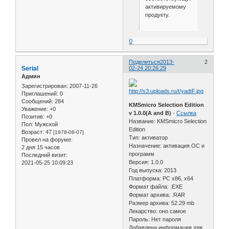
активируемому
продукту.
0
Поделиться
2013-
2
Serial
02-24 20:26:29
Админ
Зарегистрирован
: 2007-11-26
Приглашений:
0
Сообщений:
284
KMSmicro Selection Edition
Уважение:
+0
v 1.0.0(A and B)
-
Ссылка
Позитив:
+0
Название: KMSmicro Selection
Пол:
Мужской
Edition
Возраст:
47
[1978-08-07]
Тип: активатор
Провел на форуме:
Назначение: активация ОС и
2 дня 15 часов
программ
Последний визит:
Версия: 1.0.0
2021-05-25 10:09:23
Год выпуска: 2013
Платформа: PC х86, х64
Формат файла: .EXE
Формат архива: .RAR
Размер архива: 52.29 mb
Лекарство: оно самое
Пароль: Нет пароля
Добавлена информация для