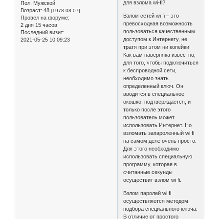
для взлома wi-fi?
Пол:
Мужской
Возраст:
48
[1978-08-07]
Взлом сетей wi fi – это
Провел на форуме:
превосходная возможность
2 дня 15 часов
пользоваться качественным
Последний визит:
доступом к Интернету, не
2021-05-25 10:09:23
тратя при этом ни копейки!
Как вам наверняка известно,
для того, чтобы подключиться
к беспроводной сети,
необходимо знать
определенный ключ. Он
вводится в специальное
окошко, подтверждается, и
только после этого
пользователь может
использовать Интернет. Но
взломать запароленный wi fi
на самом деле очень просто.
Для этого необходимо
использовать специальную
программу, которая в
считанные секунды
осуществит взлом wi fi.
Взлом паролей wi fi
осуществляется методом
подбора специального ключа.
В отличие от простого