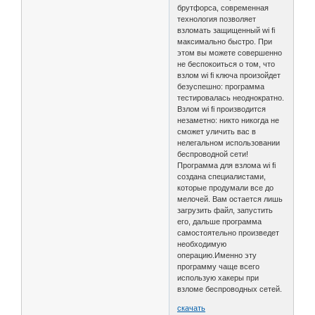
брутфорса, современная
технология позволяет
взломать защищенный wi fi
максимально быстро. При
этом вы можете совершенно
не беспокоиться о том, что
взлом wi fi ключа произойдет
безуспешно: программа
тестировалась неоднократно.
Взлом wi fi производится
незаметно: никто никогда не
сможет уличить вас в
нелегальном использовании
беспроводной сети!
Программа для взлома wi fi
создана специалистами,
которые продумали все до
мелочей. Вам остается лишь
загрузить файл, запустить
его, дальше программа
самостоятельно произведет
необходимую
операцию.Именно эту
программу чаще всего
использую хакеры при
взломе беспроводных сетей.
скачать