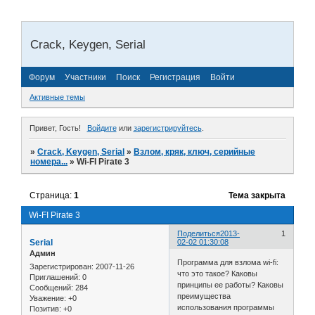
Crack, Keygen, Serial
Форум
Участники
Поиск
Регистрация
Войти
Активные темы
Привет, Гость!
Войдите
или
зарегистрируйтесь
.
»
Crack, Keygen, Serial
»
Взлом, кряк, ключ, серийные
номера...
»
Wi-FI Pirate 3
Страница:
1
Тема закрыта
Wi-FI Pirate 3
Поделиться
2013-
1
Serial
02-02 01:30:08
Админ
Программа для взлома wi-fi:
Зарегистрирован
: 2007-11-26
что это такое? Каковы
Приглашений:
0
принципы ее работы? Каковы
Сообщений:
284
преимущества
Уважение:
+0
использования программы
Позитив:
+0