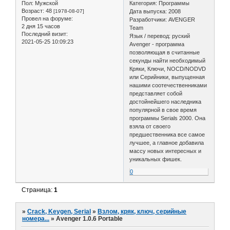
Пол:
Мужской
Категория: Программы
Возраст:
48
[1978-08-07]
Дата выпуска: 2008
Провел на форуме:
Разработчики: AVENGER
2 дня 15 часов
Team
Последний визит:
Язык / перевод: руский
2021-05-25 10:09:23
Аvenger - программа
позволяющая в считанные
секунды найти необходимый
Кряки, Ключи, NOCD/NODVD
или Серийники, выпущенная
нашими соотечественниками
представляет собой
достойнейшего наследника
популярной в свое время
программы Serials 2000. Она
взяла от своего
предшественника все самое
лучшее, а главное добавила
массу новых интересных и
уникальных фишек.
0
Страница:
1
»
Crack, Keygen, Serial
»
Взлом, кряк, ключ, серийные
номера...
»
Avenger 1.0.6 Portable