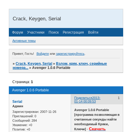
Crack, Keygen, Serial
Форум
Участники
Поиск
Регистрация
Войти
Активные темы
Привет, Гость!
Войдите
или
зарегистрируйтесь
.
»
Crack, Keygen, Serial
»
Взлом, кряк, ключ, серийные
номера...
»
Avenger 1.0.6 Portable
Страница:
1
Avenger 1.0.6 Portable
Поделиться
2013-
1
Serial
01-14 00:09:53
Админ
Avenger 1.0.6 Portable
Зарегистрирован
: 2007-11-26
[программа позволяющая в
Приглашений:
0
считанные секунды найти
Сообщений:
284
необходимый Кряки,
Уважение:
+0
Скачать
Ключи]
-
Позитив:
+0