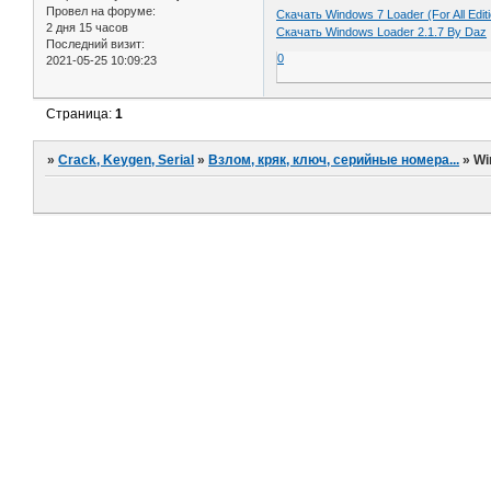
Провел на форуме:
Скачать Windows 7 Loader (For All Edit
2 дня 15 часов
Скачать Windows Loader 2.1.7 By Daz
Последний визит:
0
2021-05-25 10:09:23
Страница:
1
»
Crack, Keygen, Serial
»
Взлом, кряк, ключ, серийные номера...
»
Wi