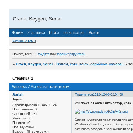
Crack, Keygen, Serial
Форум
Участники
Поиск
Регистрация
Войти
Активные темы
Привет, Гость!
Войдите
или
зарегистрируйтесь
.
»
Crack, Keygen, Serial
»
Взлом, кряк, ключ, серийные номера...
»
Wi
Страница:
1
Windows 7 Активатор, кряк, взлом
Serial
Поделиться
2012-12-08 02:04:39
Админ
Windows 7 Loader Активатор, кряк,
Зарегистрирован
: 2007-11-26
Приглашений:
0
Сообщений:
284
Уважение:
+0
Самая последняя на сегодняшний день
Позитив:
+0
Windows 7 Loader делает Вашу верси
Пол:
Мужской
активного раздела в зависимости от р
Возраст:
48
[1978-08-07]