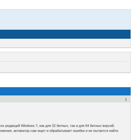
1
 редакций Windows 7, как для 32 битных, так и для 64 битных версий.
ожения, активатор сам ищет и обрабатывает ошибки и не пытается найти