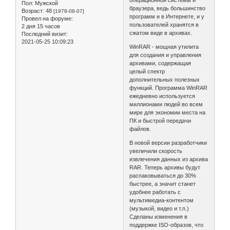
операционной системы и
Пол:
Мужской
браузера, ведь большинство
Возраст:
48
[1978-08-07]
программ и в Интернете, и у
Провел на форуме:
пользователей хранятся в
2 дня 15 часов
сжатом виде в архивах.
Последний визит:
2021-05-25 10:09:23
WinRAR - мощная утилита
для создания и управления
архивами, содержащая
целый спектр
дополнительных полезных
функций. Программа WinRAR
ежедневно используется
миллионами людей во всем
мире для экономии места на
ПК и быстрой передачи
файлов.
В новой версии разработчики
увеличили скорость
извлечения данных из архива
RAR. Теперь архивы будут
распаковываться до 30%
быстрее, а значит станет
удобнее работать с
мультимедиа-контентом
(музыкой, видео и т.п.)
Сделаны изменения в
поддержке ISO-образов, что