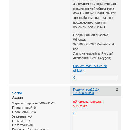
автоматически ограничивает
максимальный объем тома
до 4 ГБ минус 1 байт, так как
эти файловые системы не
поддерживают файлы
объемом больше 4 ГБ.
Операционная система:
Windows
9x/2000/XP/2003/Vista/7-x64-
x86
Язык интерфейса: Русский
Активация: Есть (Keygen)
Скачать WinRAR.v4.20
x86/x64
0
Поделиться
2012-
2
Serial
12-06 00:58:31
Админ
обновлен, перезалит
Зарегистрирован
: 2007-11-26
5.12.2012
Приглашений:
0
Сообщений:
284
0
Уважение:
+0
Позитив:
+0
Пол:
Мужской
Возраст:
48
[1978-08-07]