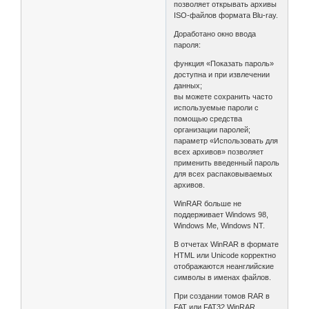
позволяет открывать архивы
ISO-файлов формата Blu-ray.
Доработано окно ввода
пароля:
функция «Показать пароль»
доступна и при извлечении
данных;
вы можете сохранить часто
используемые пароли с
помощью средства
организации паролей;
параметр «Использовать для
всех архивов» позволяет
применить введенный пароль
для всех распаковываемых
архивов.
WinRAR больше не
поддерживает Windows 98,
Windows Me, Windows NT.
В отчетах WinRAR в формате
HTML или Unicode корректно
отображаются неанглийские
символы в именах файлов.
При создании томов RAR в
FAT или FAT32 WinRAR