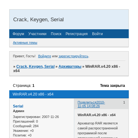
Crack, Keygen, Serial
Форум
Участники
Поиск
Регистрация
Войти
Активные темы
Привет, Гость!
Войдите
или
зарегистрируйтесь
.
»
Crack, Keygen, Serial
»
Архиваторы
»
WinRAR.v4.20 x86 -
x64
Страница:
1
Тема закрыта
WinRAR.v4.20 x86 - x64
Поделиться
2010-
1
Serial
11-05 14:08:26
Админ
WinRAR.v4.20 x86 - x64
Зарегистрирован
: 2007-11-26
Приглашений:
0
Архиватор RAR является
Сообщений:
284
самой распространенной
Уважение:
+0
программой после
Позитив:
+0