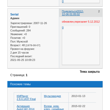
0
Поделиться
2012-
2
Serial
12-06 01:05:02
Админ
обновлен,перезалит 5.12.2012
Зарегистрирован
: 2007-11-26
Приглашений:
0
0
Сообщений:
284
Уважение:
+0
Позитив:
+0
Пол:
Мужской
Возраст:
48
[1978-08-07]
Провел на форуме:
2 дня 15 часов
Последний визит:
2021-05-25 10:09:23
Тема закрыта
Страница:
1
Похожие темы
KMPlayer
Мультимедия
2013-01-13
2.9.4.1437 Final
Активация
Взлом, кряк,
2015-02-22
AutoCAD 2014
ключ, серийные