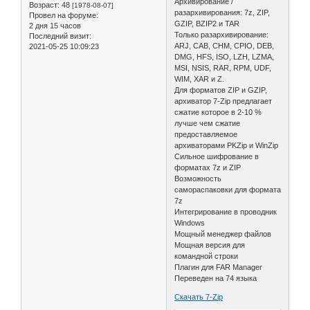
Архивирование /
Возраст:
48
[1978-08-07]
разархивирования: 7z, ZIP,
Провел на форуме:
GZIP, BZIP2 и TAR
2 дня 15 часов
Только разархивирование:
Последний визит:
ARJ, CAB, CHM, CPIO, DEB,
2021-05-25 10:09:23
DMG, HFS, ISO, LZH, LZMA,
MSI, NSIS, RAR, RPM, UDF,
WIM, XAR и Z.
Для форматов ZIP и GZIP,
архиватор 7-Zip предлагает
сжатие которое в 2-10 %
лучше чем сжатие
предоставляемое
архиваторами PKZip и WinZip
Сильное шифрование в
форматах 7z и ZIP
Возможность
самораспаковки для формата
7z
Интегрирование в проводник
Windows
Мощный менеджер файлов
Мощная версия для
командной строки
Плагин для FAR Manager
Переведен на 74 языка
Скачать 7-Zip