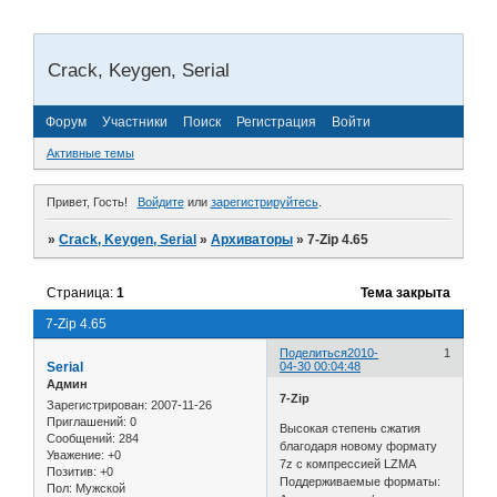
Crack, Keygen, Serial
Форум
Участники
Поиск
Регистрация
Войти
Активные темы
Привет, Гость!
Войдите
или
зарегистрируйтесь
.
»
Crack, Keygen, Serial
»
Архиваторы
»
7-Zip 4.65
Страница:
1
Тема закрыта
7-Zip 4.65
Поделиться
2010-
1
Serial
04-30 00:04:48
Админ
7-Zip
Зарегистрирован
: 2007-11-26
Приглашений:
0
Высокая степень сжатия
Сообщений:
284
благодаря новому формату
Уважение:
+0
7z с компрессией LZMA
Позитив:
+0
Поддерживаемые форматы:
Пол:
Мужской