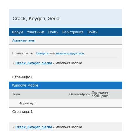
Crack, Keygen, Serial
Форум
Участники
Поиск
Регистрация
Войти
Активные темы
Привет, Гость!
Войдите
или
зарегистрируйтесь
.
»
Crack, Keygen, Serial
»
Windows Mobile
Страница:
1
Windows Mobile
Последнее
Тема
Ответов
Просмотров
сообщение
Форум пуст.
Страница:
1
»
Crack, Keygen, Serial
»
Windows Mobile