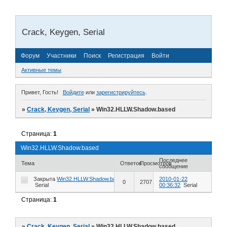
Crack, Keygen, Serial
Форум
Участники
Поиск
Регистрация
Войти
Активные темы
Привет, Гость!
Войдите
или
зарегистрируйтесь
.
»
Crack, Keygen, Serial
»
Win32.HLLW.Shadow.based
Страница:
1
Win32.HLLW.Shadow.based
Последнее
Тема
Ответов
Просмотров
сообщение
Закрыта
Win32.HLLW.Shadow.based
2010-01-22
0
2707
Serial
00:36:32
Serial
Страница:
1
»
Crack, Keygen, Serial
»
Win32.HLLW.Shadow.based